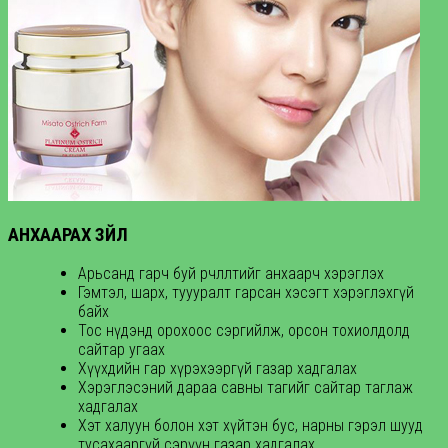
АНХААРАХ ЗҮЙЛ
Арьсанд гарч буй өөрчлөлтийг анхаарч хэрэглэх
Гэмтэл, шарх, туууралт гарсан хэсэгт хэрэглэхгүй
байх
Тос нүдэнд орохоос сэргийлж, орсон тохиолдолд
сайтар угаах
Хүүхдийн гар хүрэхээргүй газар хадгалах
Хэрэглэсэний дараа савны тагийг сайтар таглаж
хадгалах
Хэт халуун болон хэт хүйтэн бус, нарны гэрэл шууд
тусахааргүй сэрүүн газар хадгалах