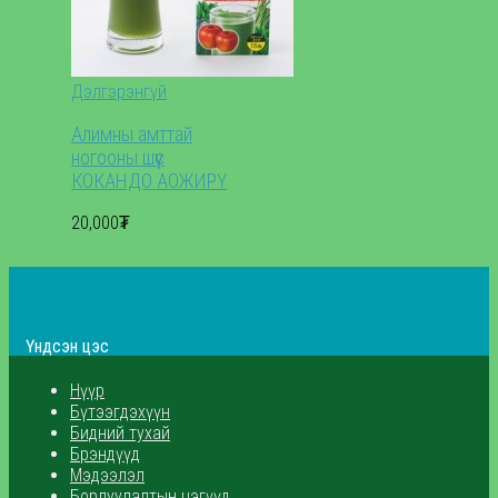
Дэлгэрэнгүй
Алимны амттай
ногооны шүүс
КОКАНДО АОЖИРҮ
20,000₮
Үндсэн цэс
Нүүр
Бүтээгдэхүүн
Бидний тухай
Брэндүүд
Мэдээлэл
Борлуулалтын цэгүүд