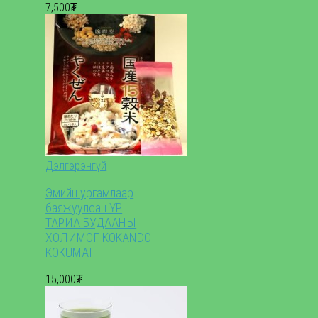
7,500₮
Дэлгэрэнгүй
Эмийн ургамлаар
баяжуулсан ҮР
ТАРИА БУДААНЫ
ХОЛИМОГ KOKANDO
KOKUMAI
15,000₮