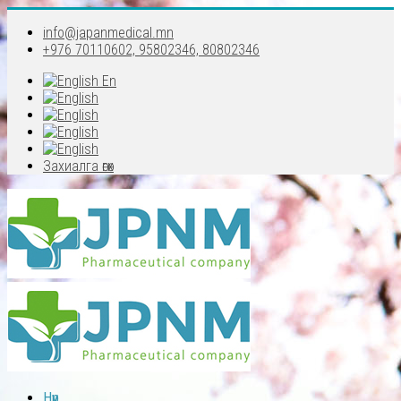
info@japanmedical.mn
+976 70110602, 95802346, 80802346
En
Захиалга өгөх
Нүүр