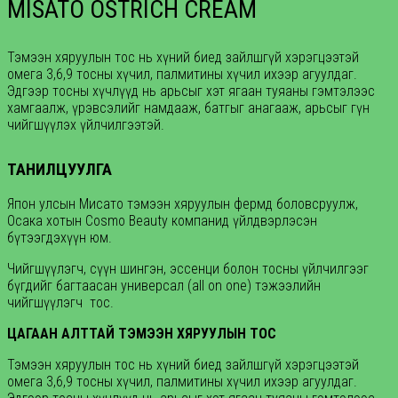
MISATO OSTRICH CREAM
Тэмээн хяруулын тос нь хүний биед зайлшгүй хэрэгцээтэй
омега 3,6,9 тосны хүчил, палмитины хүчил ихээр агуулдаг.
Эдгээр тосны хүчлүүд нь арьсыг хэт ягаан туяаны гэмтэлээс
хамгаалж, үрэвсэлийг намдааж, батгыг анагааж, арьсыг гүн
чийгшүүлэх үйлчилгээтэй.
ТАНИЛЦУУЛГА
Япон улсын Мисато тэмээн хяруулын фермд боловсруулж,
Осака хотын Cosmo Beauty компанид үйлдвэрлэсэн
бүтээгдэхүүн юм.
Чийгшүүлэгч, сүүн шингэн, эссенци болон тосны үйлчилгээг
бүгдийг багтаасан универсал (all on one) тэжээлийн
чийгшүүлэгч тос.
ЦАГААН АЛТТАЙ ТЭМЭЭН ХЯРУУЛЫН ТОС
Тэмээн хяруулын тос нь хүний биед зайлшгүй хэрэгцээтэй
омега 3,6,9 тосны хүчил, палмитины хүчил ихээр агуулдаг.