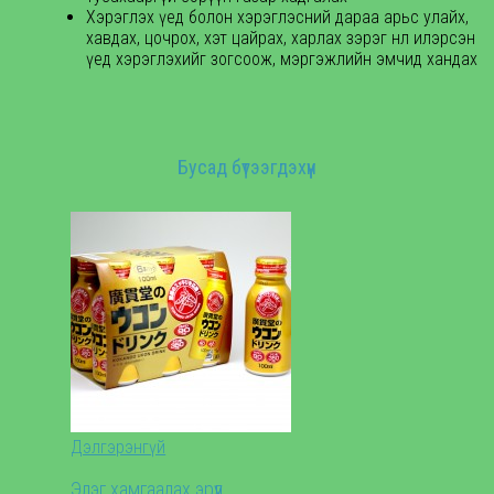
Хэрэглэх үед болон хэрэглэсний дараа арьс улайх,
хавдах, цочрох, хэт цайрах, харлах зэрэг нөлөө илэрсэн
үед хэрэглэхийг зогсоож, мэргэжлийн эмчид хандах
Бусад бүтээгдэхүүн
Дэлгэрэнгүй
Элэг хамгаалах эрүүл