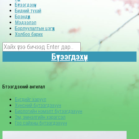
Бүтээгдэхүүн
Бидний тухай
Брэндүүд
Мэдээлэл
Борлуулалтын цэгүүд
Холбоо барих
Бүтээгдэхүүн
Бүтээгдэхүүний ангилал
Бүгдийг харуул
Хүнсний бүтээгдэхүүн
Биологийн нэмэлт бүтээгдэхүүн
Эм, эмнэлгийн хэрэгсэл
Гоо сайхны бүтээгдэхүүн