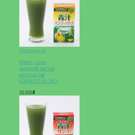
Дэлгэрэнгүй
Манго, гадил
жимсний амттай
ногооны шүүс
KOKANDO AOJIRU
20,000₮