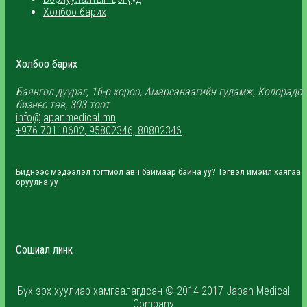
Холбоо барих
Холбоо барих
Баянгол дүүрэг, 16-р хороо, Амарсанаагийн гудамж, Колорадо
бизнес төв, 303 тоот
info@japanmedical.mn
+976 70110602, 95802346, 80802346
Биднээс мэдээлэл тогтмол авч баймаар байна уу? Тэгвэл имэйл хаягаа
оруулна уу
Сошиал линк
Бүх эрх хуулиар хамгаалагдсан © 2014-2017 Japan Medical
Company