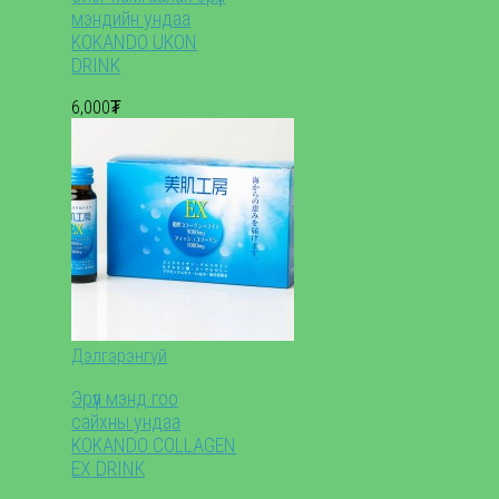
мэндийн ундаа
KOKANDO UKON
DRINK
6,000₮
Дэлгэрэнгүй
Эрүүл мэнд гоо
сайхны ундаа
KOKANDO COLLAGEN
EX DRINK