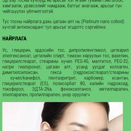
Эдгээр тосны хүчлүүд нь арьсыг хэт ягаан туяаны гэмтэлээс
хамгаалж, үрэвсэлийг намдааж, батгыг анагааж, арьсыг гүн
чийгшүүлэх үйлчилгээтэй.
Тус тосны найрлага дахь цагаан алт нь (Platinum nano colloid)
хүчтэй антиоксидант тул арьсыг хөгшрөлтөөс сэргийлнэ.
НАЙРЛАГА
Ус, глицерин, эрдэсийн тос, дипропиленгликол, цетеарил
этилгексанoат, цетилийн спирт, тэмээн хяруулын тос, вазелин,
глицерилстеарат, стеарины хүчил PEG-40, малтитол, PEG-32,
натри гиалуронат, цагаан алт, усанд уусдаг коллаген,
диметилсилоксан, гексa (гидроксистеарат/стеарины
хүчил/kанифол, пентаэритрит, карбомер, ксантан,
глицерилстеарат (ES), полисорбaт 80, калийн гидроксид,
токоферол, ЭДТА-2Na, феноксиэтанол, метилпарапен,
этилпарапен, пропилпарапен, үнэр оруулагч