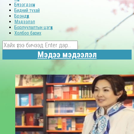
Бүтээгдэхүүн
Бидний тухай
Брэндүүд
Мэдээлэл
Борлуулалтын цэгүүд
Холбоо барих
Мэдээ мэдээлэл