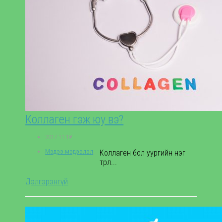
Коллаген гэж юу вэ?
2017-11-12
Мэдээ мэдээлэл
,
Коллаген бол уургийн нэг
төрөл...
Дэлгэрэнгүй