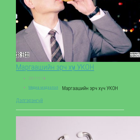
Маргаашийн эрч хүч УКОН
2017-11-13
Медиа мэдээлэл
,
Маргаашийн эрч хүч УКОН
Дэлгэрэнгүй