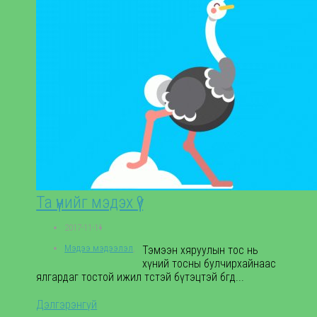
Та үүнийг мэдэх үү?
2017-11-11
Мэдээ мэдээлэл
,
Тэмээн хяруулын тос нь
хүний тосны булчирхайнаас
ялгардаг тостой ижил төстэй бүтэцтэй бөгөөд...
Дэлгэрэнгүй