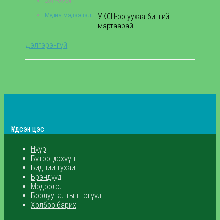
2017-09-24
Медиа мэдээлэл
,
УКОН-оо уухаа битгий
мартаарай
Дэлгэрэнгүй
Үндсэн цэс
Нүүр
Бүтээгдэхүүн
Бидний тухай
Брэндүүд
Мэдээлэл
Борлуулалтын цэгүүд
Холбоо барих