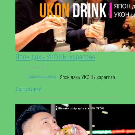
Япон дахь УКОНЫ хэрэглээ
2018-01-10
Медиа мэдээлэл
,
Япон дахь УКОНЫ хэрэглээ
Дэлгэрэнгүй