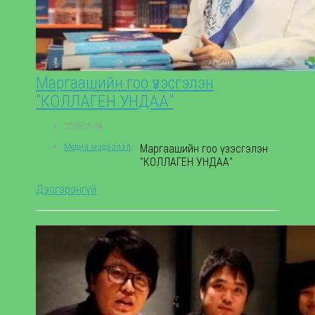
Маргаашийн гоо үзэсгэлэн
"КОЛЛАГЕН УНДАА"
2018-01-10
Медиа мэдээлэл
,
Маргаашийн гоо үзэсгэлэн
"КОЛЛАГЕН УНДАА"
Дэлгэрэнгүй