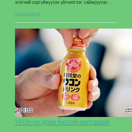
элэгний хоргүйжүүлэх үйлчилгээг сайжруулах...
Дэлгэрэнгүй
УКОН-оо уухаа битгий мартаарай