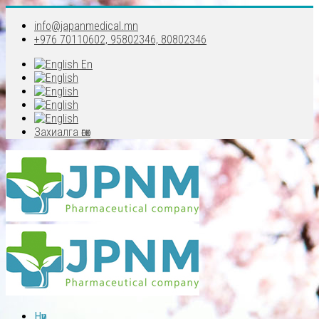
info@japanmedical.mn
+976 70110602, 95802346, 80802346
En
Захиалга өгөх
Нүүр