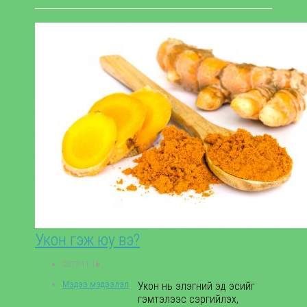
Укон гэж юу вэ?
2017-11-10
Мэдээ мэдээлэл
,
Укон нь элэгний эд эсийг
гэмтэлээс сэргийлэх,