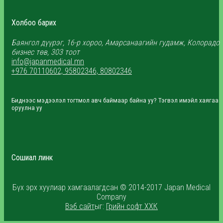
Холбоо барих
Баянгол дүүрэг, 16-р хороо, Амарсанаагийн гудамж, Колорадо
бизнес төв, 303 тоот
info@japanmedical.mn
+976 70110602, 95802346, 80802346
Биднээс мэдээлэл тогтмол авч баймаар байна уу? Тэгвэл имэйл хаягаа
оруулна уу
Сошиал линк
Бүх эрх хуулиар хамгаалагдсан © 2014-2017 Japan Medical
Company
Вэб сайт
ыг:
Грийн софт ХХК