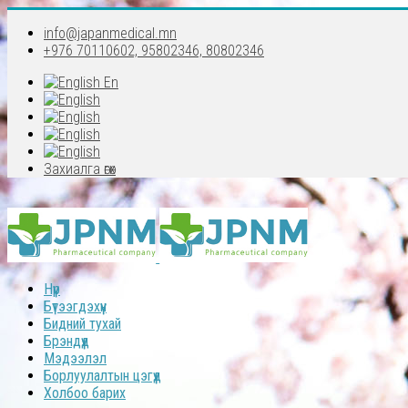
info@japanmedical.mn
+976 70110602, 95802346, 80802346
En
Захиалга өгөх
Нүүр
Бүтээгдэхүүн
Бидний тухай
Брэндүүд
Мэдээлэл
Борлуулалтын цэгүүд
Холбоо барих