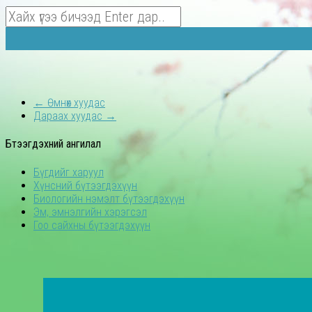
←
Өмнөх хуудас
Дараах хуудас
→
Бүтээгдэхүүний ангилал
Бүгдийг харуул
Хүнсний бүтээгдэхүүн
Биологийн нэмэлт бүтээгдэхүүн
Эм, эмнэлгийн хэрэгсэл
Гоо сайхны бүтээгдэхүүн